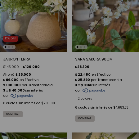
17
%
OFF
JARRON TERRA
VARA SAKURA 90CM
$145.000
$120.000
$28.100
2 colores
6
cuotas sin interés de
$20.000
6
cuotas sin interés de
$4.683,33
COMPRAR