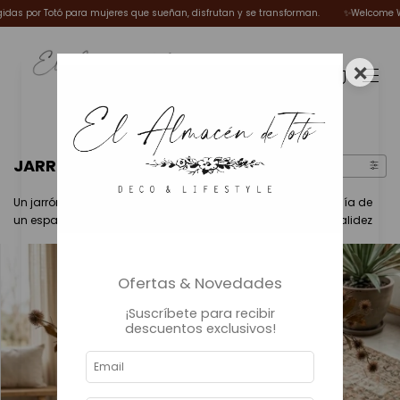
 sueñan, disfrutan y se transforman.
✨Welcome Winter ❄️
🌿 Piezas elegidas 
×
0
JARRONES / VASIJAS / FLOREROS
FILTRAR
Un jarrón bien elegido puede cambiar por completo la energía de
un espacio. Con o sin flores, estas piezas suman textura y calidez
Ofertas & Novedades
¡Suscríbete para recibir
descuentos exclusivos!