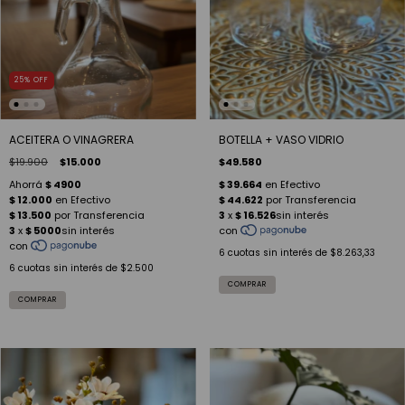
25
%
OFF
ACEITERA O VINAGRERA
BOTELLA + VASO VIDRIO
$19.900
$15.000
$49.580
6
cuotas sin interés de
$8.263,33
6
cuotas sin interés de
$2.500