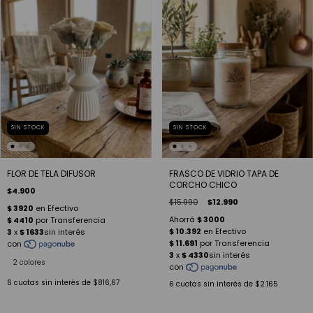
SIN STOCK
SIN STOCK
FLOR DE TELA DIFUSOR
FRASCO DE VIDRIO TAPA DE
CORCHO CHICO
$4.900
$15.990
$12.990
2 colores
6
cuotas sin interés de
$816,67
6
cuotas sin interés de
$2.165