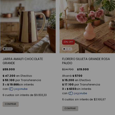
23
%
OFF
JARRA AMALFI CHOCOLATE
FLORERO SILUETA GRANDE ROSA
GRANDE
PALIDO
$59.000
$24.700
$19.000
6
cuotas sin interés de
$9.833,33
6
cuotas sin interés de
$3.166,67