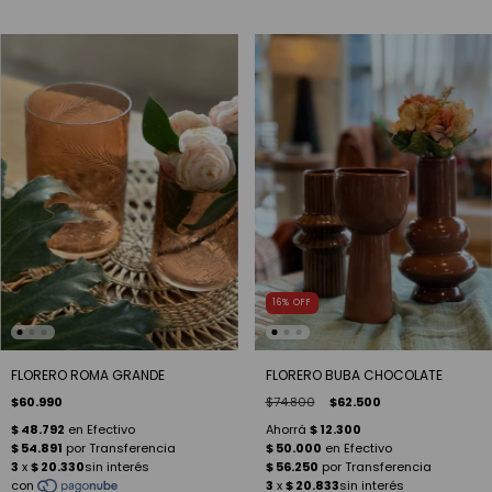
16
%
OFF
FLORERO ROMA GRANDE
FLORERO BUBA CHOCOLATE
$60.990
$74.800
$62.500