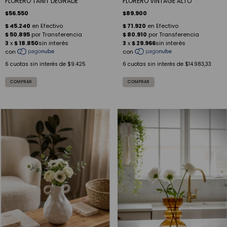
FLORERO TANIT DEGRADE
FLORERO VINTAGE ALTO
$56.550
$89.900
6
cuotas sin interés de
$9.425
6
cuotas sin interés de
$14.983,33