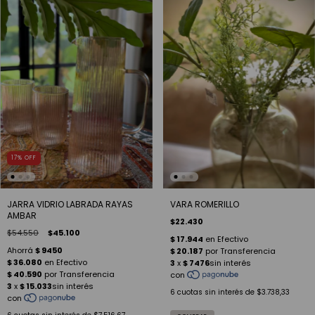
17
%
OFF
JARRA VIDRIO LABRADA RAYAS
VARA ROMERILLO
AMBAR
$22.430
$54.550
$45.100
6
cuotas sin interés de
$3.738,33