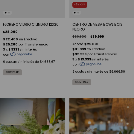
43
%
OFF
FLORERO VIDRIO CILINDRO 12X20
CENTRO DE MESA BOWL BOIS
NEGRO
$28.000
$69.800
$39.999
6
cuotas sin interés de
$4.666,67
6
cuotas sin interés de
$6.666,50