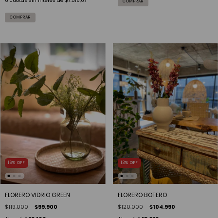
6
cuotas sin interés de
$7.516,67
16
%
OFF
13
%
OFF
FLORERO VIDRIO GREEN
FLORERO BOTERO
$119.000
$99.900
$120.000
$104.990