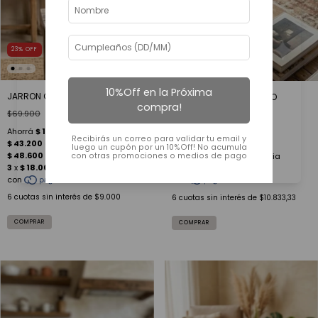
23
%
OFF
12
%
OFF
10%Off en la Próxima
JARRON ORGANICO BAJO
JARRON ORGANICO ALTO
compra!
$69.900
$54.000
$74.000
$65.000
Recibirás un correo para validar tu email y
luego un cupón por un 10%Off! No acumula
con otras promociones o medios de pago
6
cuotas sin interés de
$9.000
6
cuotas sin interés de
$10.833,33