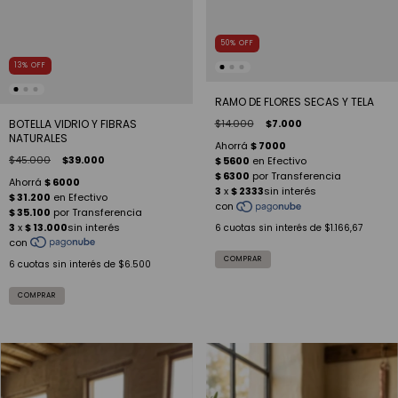
50
%
OFF
13
%
OFF
RAMO DE FLORES SECAS Y TELA
BOTELLA VIDRIO Y FIBRAS
$14.000
$7.000
NATURALES
$45.000
$39.000
6
cuotas sin interés de
$1.166,67
6
cuotas sin interés de
$6.500