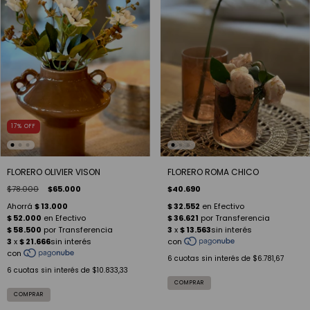
17
%
OFF
FLORERO ROMA CHICO
FLORERO OLIVIER VISON
$40.690
$78.000
$65.000
6
cuotas sin interés de
$6.781,67
6
cuotas sin interés de
$10.833,33