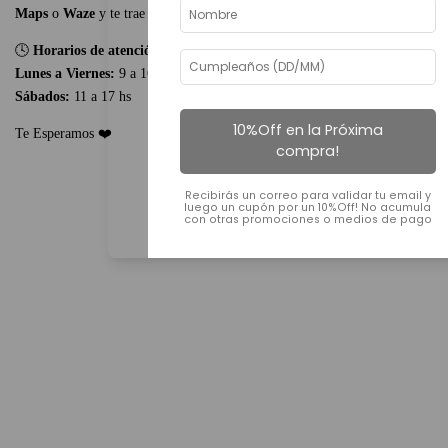
Maps
o
Waze
y te trae directo a la puerta.
🕓
Horarios de atención:
Lunes a Viernes:
9 a 16 hs
Sábados:
11 a 17 hs
10%Off en la Próxima
Te Esperamos ❤️
compra!
Recibirás un correo para validar tu email y
luego un cupón por un 10%Off! No acumula
con otras promociones o medios de pago