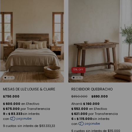
19
%
OFF
MESAS DE LUZ LOUISE & CLAIRE
RECIBIDOR QUEBRACHO
$750.000
$850.000
$690.000
9
cuotas sin interés de
$83.333,33
6
cuotas sin interés de
$115.000