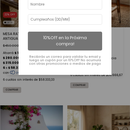
22
%
OFF
45
%
OFF
MESA RATONA DE MADERA
MESA TALLADA VINTAGE
10%Off en la Próxima
ANTIGUA 140
$399.900
$220.000
compra!
$450.000
$350.000
Recibirás un correo para validar tu email y
luego un cupón por un 10%Off! No acumula
con otras promociones o medios de pago
6
cuotas sin interés de
$36.666,67
6
cuotas sin interés de
$58.333,33