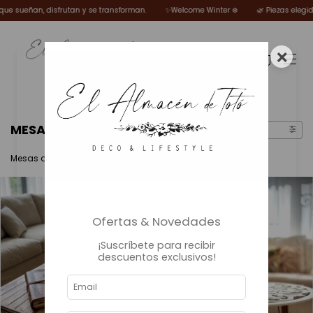
n y se transforman.
✨Welcome Winter ❄️
🌿 Piezas elegidas por Totó para muj
×
0
MESAS
FILTRAR
Mesas que reúnen, transforman y dan sentido al espacio
Ofertas & Novedades
¡Suscríbete para recibir
descuentos exclusivos!