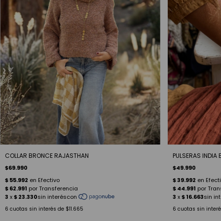
COLLAR BRONCE RAJASTHAN
PULSERAS INDIA
$69.990
$49.990
6
cuotas sin interés de
$11.665
6
cuotas sin inter