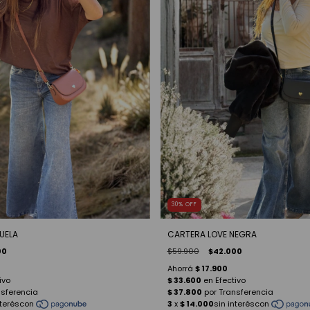
30
%
OFF
UELA
CARTERA LOVE NEGRA
00
$59.900
$42.000