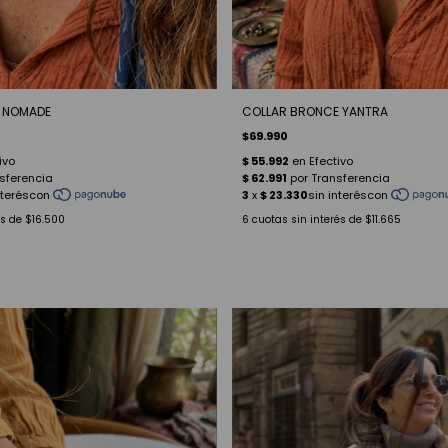
 NOMADE
COLLAR BRONCE YANTRA
$69.990
és de
$16.500
6
cuotas sin interés de
$11.665