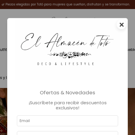
 y se transforman.
✨Welcome Winter ❄️
🌿 Piezas elegidas por Totó para muje
×
utfits
Fragancias
Deco
Iluminación
Muebl
 y los elevan a otro nivel.
Ofertas & Novedades
¡Suscríbete para recibir descuentos
exclusivos!