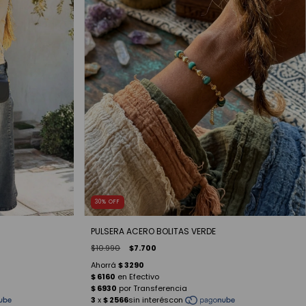
30
%
OFF
PULSERA ACERO BOLITAS VERDE
$10.990
$7.700