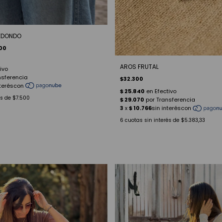
REDONDO
00
AROS FRUTAL
$32.300
és de
$7.500
6
cuotas sin interés de
$5.383,33