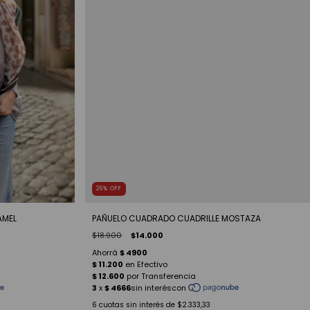
26
%
OFF
AMEL
PAÑUELO CUADRADO CUADRILLE MOSTAZA
$18.900
$14.000
6
cuotas sin interés de
$2.333,33