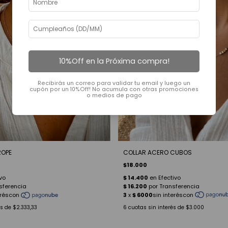
10%Off en la Próxima compra!
Recibirás un correo para validar tu email y luego un
cupón por un 10%Off! No acumula con otras promociones
o medios de pago
COLLAR ACERO CUBOS
ROPE
$18.000
6
cuotas sin interés de
$3.000
és de
$2.333,33