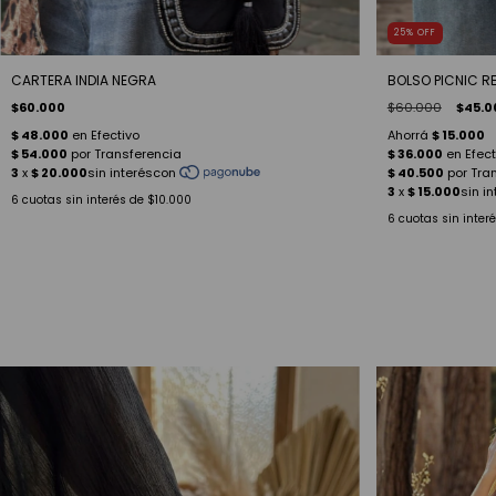
25
%
OFF
CARTERA INDIA NEGRA
BOLSO PICNIC 
$60.000
$60.000
$45.0
6
cuotas sin interés de
$10.000
6
cuotas sin inter