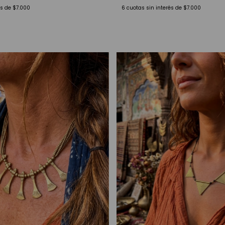
és de
$7.000
6
cuotas sin interés de
$7.000