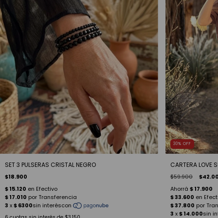
30
%
OFF
CARTERA LOVE S
SET 3 PULSERAS CRISTAL NEGRO
$59.900
$42.0
$18.900
6
cuotas sin interés de
$3.150