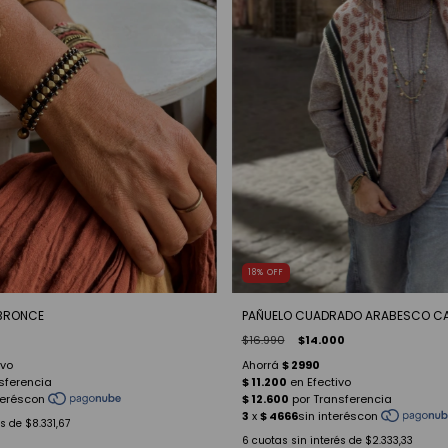
18
%
OFF
 BRONCE
PAÑUELO CUADRADO ARABESCO C
$16.990
$14.000
és de
$8.331,67
6
cuotas sin interés de
$2.333,33