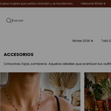
lcome Winter ❄️
🌿 Piezas elegidas por Totó para mujeres que sueñan, disfrutan
Winter 2026 ❄︎
Totó O
ACCESORIOS
Cinturones, fajas, sombreros. Aquellos detalles que acentúan tus outfits