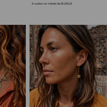
6
cuotas sin interés de
$1.283,33