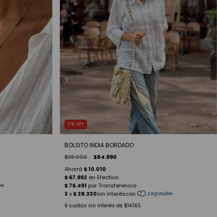
11
%
OFF
BOLSITO INDIA BORDADO
$95.000
$84.990
6
cuotas sin interés de
$14.165