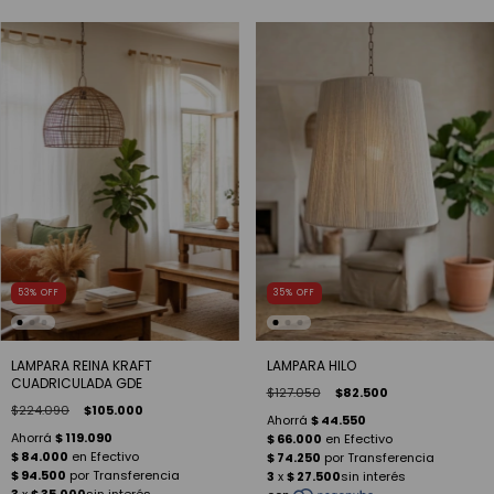
53
%
OFF
35
%
OFF
LAMPARA REINA KRAFT
LAMPARA HILO
CUADRICULADA GDE
$127.050
$82.500
$224.090
$105.000