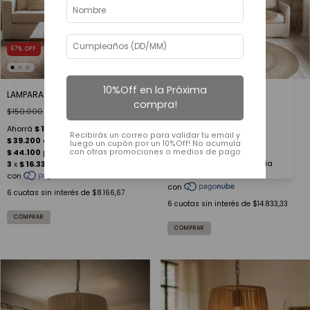
67
%
OFF
34
%
OFF
10%Off en la Próxima
LAMPARA YUTE
LAMPARA MALIBU KRAFT
compra!
INDIVIDUAL
$150.000
$49.000
$135.000
$89.000
Recibirás un correo para validar tu email y
luego un cupón por un 10%Off! No acumula
con otras promociones o medios de pago
6
cuotas sin interés de
$8.166,67
6
cuotas sin interés de
$14.833,33
COMPRAR
COMPRAR