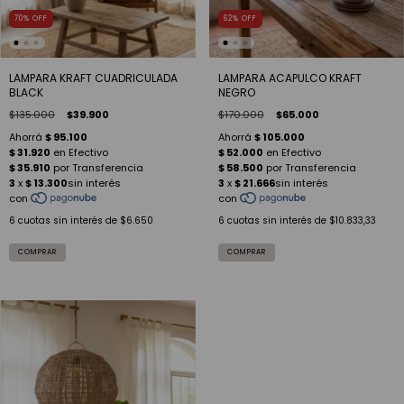
70
%
OFF
62
%
OFF
LAMPARA KRAFT CUADRICULADA
LAMPARA ACAPULCO KRAFT
BLACK
NEGRO
$135.000
$39.900
$170.000
$65.000
6
cuotas sin interés de
$6.650
6
cuotas sin interés de
$10.833,33
COMPRAR