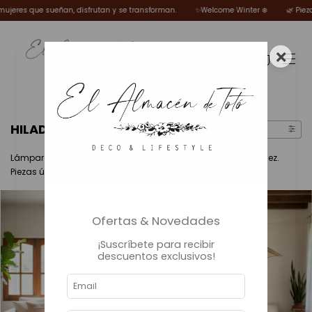
 sueñan, disfrutan y se transforman.
✨Welcome Winter ❄️
🌿 Piezas elegidas 
×
0
HILADAS
FILTRAR
Lámparas hiladas a mano que iluminan con textura y calidez.
Piezas únicas que transforman tus espacios con alma.
Ofertas & Novedades
¡Suscríbete para recibir
descuentos exclusivos!