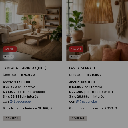
60
%
OFF
46
%
OFF
LAMPARA FLAMINGO (HILO)
LAMPARA KRAFT
$199.000
$79.000
$149.000
$80.000
6
cuotas sin interés de
$13.166,67
6
cuotas sin interés de
$13.333,33
COMPRAR