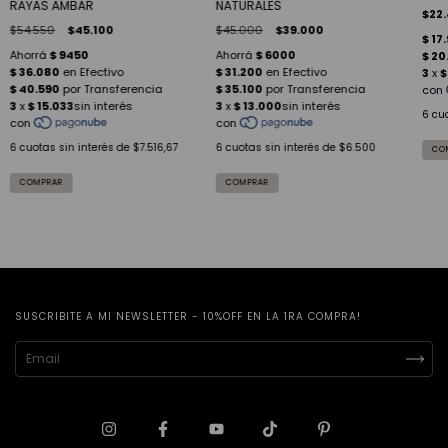
RAYAS AMBAR
NATURALES
$22
$54.550
$45.100
$45.000
$39.000
6
cuo
6
cuotas sin interés de
$7.516,67
6
cuotas sin interés de
$6.500
SUSCRIBITE A MI NEWSLETTER - 10%OFF EN LA 1RA COMPRA!