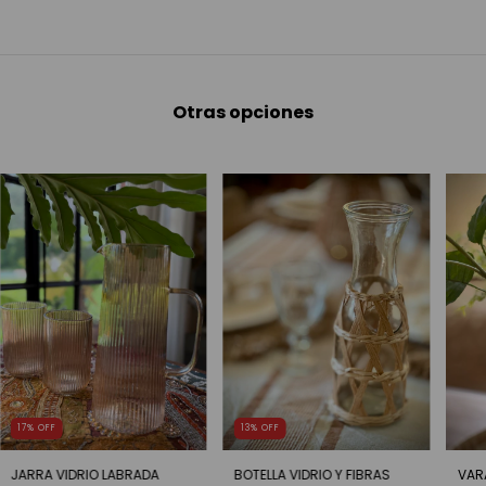
Otras opciones
17
%
OFF
13
%
OFF
JARRA VIDRIO LABRADA
BOTELLA VIDRIO Y FIBRAS
VAR