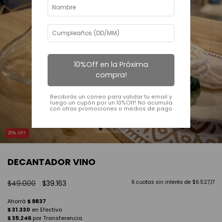
10%Off en la Próxima
compra!
Recibirás un correo para validar tu email y
luego un cupón por un 10%Off! No acumula
con otras promociones o medios de pago
20
%
OFF
DECANTADOR VINO
$49.000
$39.163
6
cuotas sin interés de
$6.527,17