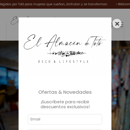
s por Totó para mujeres que sueñan, disfrutan y se transforman.
✨Welcome Winte
×
0
Ofertas & Novedades
¡Suscríbete para recibir
descuentos exclusivos!