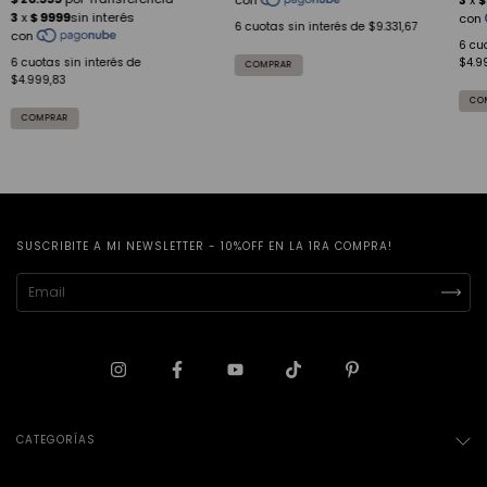
6
cuotas sin interés de
$9.331,67
6
cuo
6
cuotas sin interés de
$4.9
$4.999,83
SUSCRIBITE A MI NEWSLETTER - 10%OFF EN LA 1RA COMPRA!
CATEGORÍAS