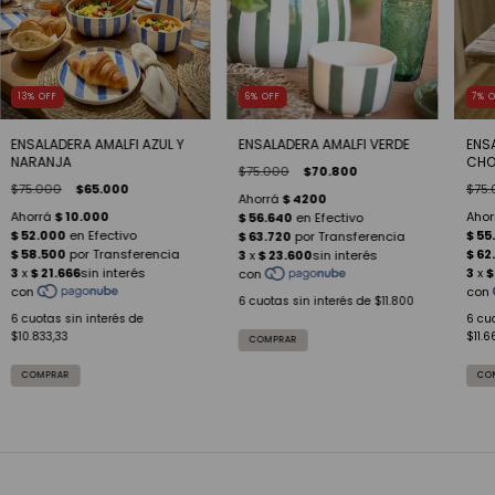
7
%
13
%
OFF
6
%
OFF
ENS
ENSALADERA AMALFI AZUL Y
ENSALADERA AMALFI VERDE
CHO
NARANJA
$75.000
$70.800
$75.
$75.000
$65.000
6
cuotas sin interés de
$11.800
6
cuo
6
cuotas sin interés de
$11.6
$10.833,33