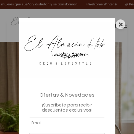
que sueñan, disfrutan y se transforman.
✨Welcome Winter ❄️
🌿 Piezas elegid
×
0
Ofertas & Novedades
¡Suscríbete para recibir
descuentos exclusivos!