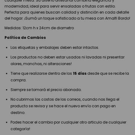
cualquier mesa. Su diseño artesanal combina elegancia y
modernidad, ideal para servir ensaladas o frutas con estilo.
Perfecta para quienes buscan calidad y distinción en cada detalle
del hogar. ¡Sumá un toque sofisticado a tu mesa con Amalfi Bordo!
Medidas: 12cm h x 24cm de diametro
Política de Cambios
Las etiquetas y embalajes deben estar intactos.
Los productos no deben estar usados ni lavadas ni presentar
olores, manchas, ni alteraciones!
Tiene que realizarse dentro de los
15 días
desde que se recibe la
compra.
Siempre se tomará el precio abonado.
No cubrimos los costos de los correos, cuando nos llega el
producto se revisa y se hace el nuevo envío con pago en
destino.
Podes hacer el cambio por cualquier otro articulo de cualquier
categoría!