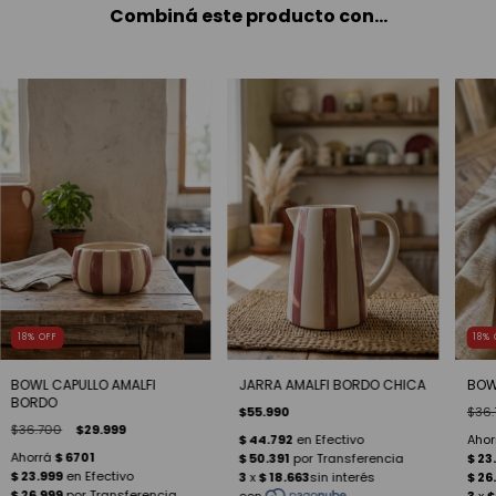
Combiná este producto con...
18
%
OFF
18
%
BOWL CAPULLO AMALFI
JARRA AMALFI BORDO CHICA
BOW
BORDO
$55.990
$36.
$36.700
$29.999