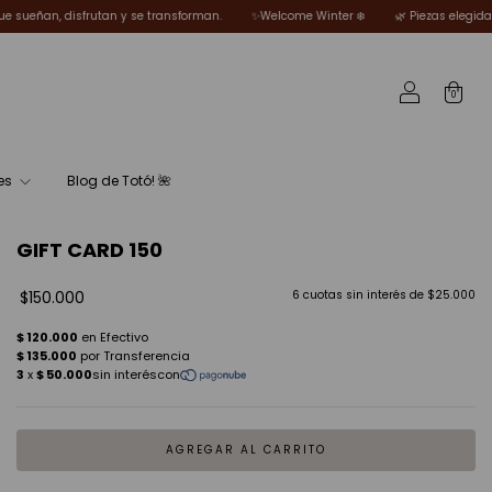
ansforman.
✨Welcome Winter ❄️
🌿 Piezas elegidas por Totó para mujeres que
0
es
Blog de Totó! 🌺
GIFT CARD 150
$150.000
6
cuotas sin interés de
$25.000