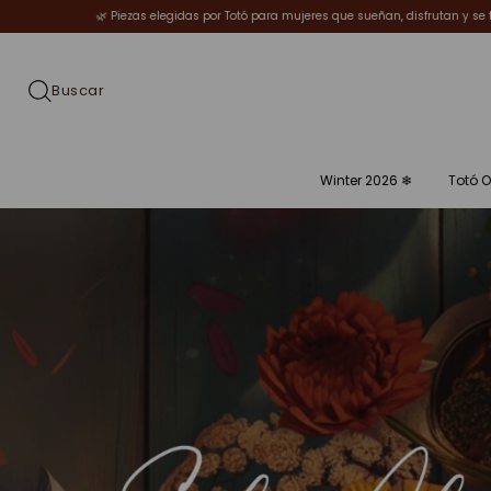
legidas por Totó para mujeres que sueñan, disfrutan y se transforman.
✨Welcome 
Winter 2026 ❄︎
Totó O