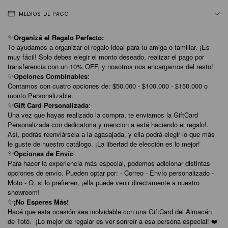
MEDIOS DE PAGO
Organizá el Regalo Perfecto:
✨
Te ayudamos a organizar el regalo ideal para tu amiga o familiar. ¡Es
muy fácil! Solo debes elegir el monto deseado, realizar el pago por
transferencia con un 10% OFF, y nosotros nos encargamos del resto!
Opciones Combinables:
✨
Contamos con cuatro opciones de: $50.000 - $100.000 - $150.000 o
monto Personalizable.
Gift Card Personalizada:
✨
Una vez que hayas realizado la compra, te enviamos la GiftCard
Personalizada con dedicatoria y mencion a está haciendo el regalo!.
Así, podrás reenviársela a la agasajada, y ella podrá elegir lo que más
le guste de nuestro catálogo. ¡La libertad de elección es lo mejor!
Opciones de Envío
✨
Para hacer la experiencia más especial, podemos adicionar distintas
opciones de envío. Pueden optar por: - Correo - Envío personalizado -
Moto - O, si lo prefieren, ¡ella puede venir directamente a nuestro
showroom!
¡No Esperes Más!
✨
Hacé que esta ocasión sea inolvidable con una GiftCard del Almacén
de Totó. ¡Lo mejor de regalar es ver sonreír a esa persona especial! ❤️