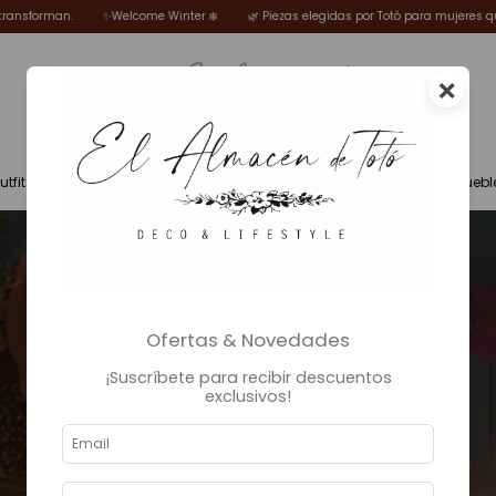
Winter ❄️
🌿 Piezas elegidas por Totó para mujeres que sueñan, disfrutan y se tr
×
utfits
Fragancias
Deco
Iluminación
Muebl
Ofertas & Novedades
¡Suscríbete para recibir descuentos
exclusivos!