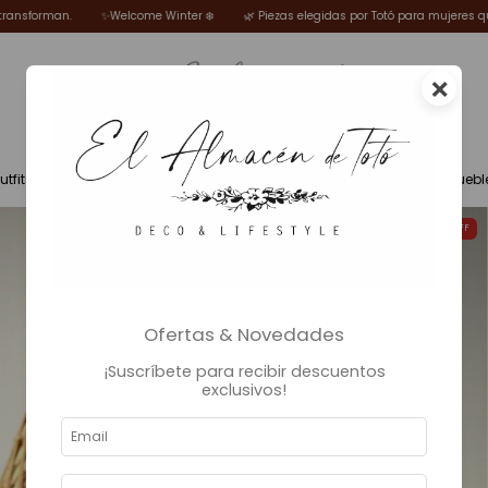
nter ❄️
🌿 Piezas elegidas por Totó para mujeres que sueñan, disfrutan y se tran
×
utfits
Fragancias
Deco
Iluminación
Muebl
9
%
OFF
Ofertas & Novedades
¡Suscríbete para recibir descuentos
exclusivos!