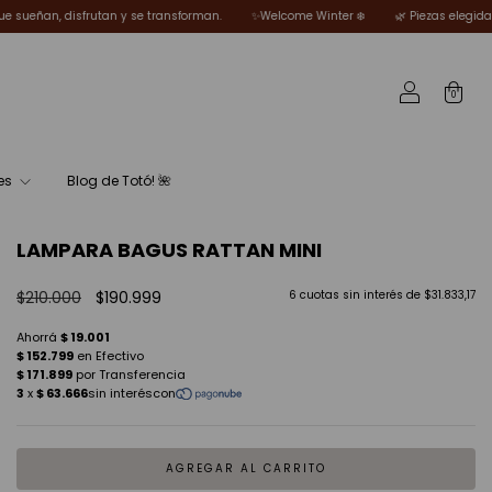
sforman.
✨Welcome Winter ❄️
🌿 Piezas elegidas por Totó para mujeres que s
0
es
Blog de Totó! 🌺
LAMPARA BAGUS RATTAN MINI
$210.000
$190.999
6
cuotas sin interés de
$31.833,17