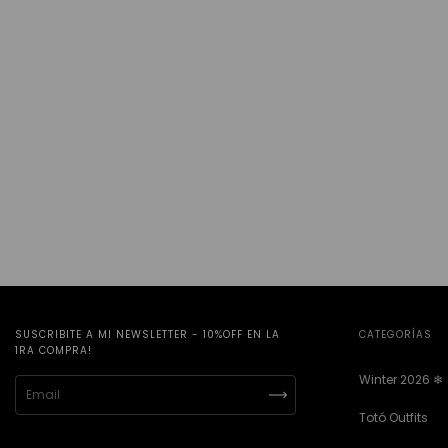
SUSCRIBITE A MI NEWSLETTER - 10%OFF EN LA
CATEGORÍAS
1RA COMPRA!
Winter 2026 ❄︎
Totó Outfits