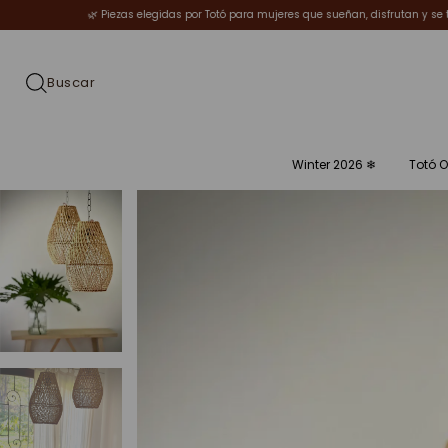
gidas por Totó para mujeres que sueñan, disfrutan y se transforman.
✨Welcome Wi
Winter 2026 ❄︎
Totó O