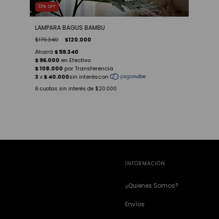
33
%
OFF
LAMPARA BAGUS BAMBU
$179.340
$120.000
6
cuotas sin interés de
$20.000
INFORMACIÓN
¿Quienes Somos?
Envíos