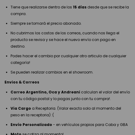
Tiene que realizarse dentro de los
15 días
desde que se recibe la
compra.
Siempre se tomará el precio abonado.
No cubrimos los costos de los correos, cuando nos llega el
producto se revisa y se hace el nuevo envío con pago en
destino.
Podes hacer el cambio por cualquier otro articulo de cualquier
categoría!
Se pueden realizar cambios en el showroom.
Envios & Correos
Correo Argentino, Oca y Andreani
calculan el valor del envío
con tu código postal y lo pagas junto con tu compra!.
Via Cargo
a Receptoria. (Valor exacto solo al momento del
peso en la receptoria) :(
Envío Personalizado
- en vehículos propios para Caba y GBA
Moto
se cotiza al momento!