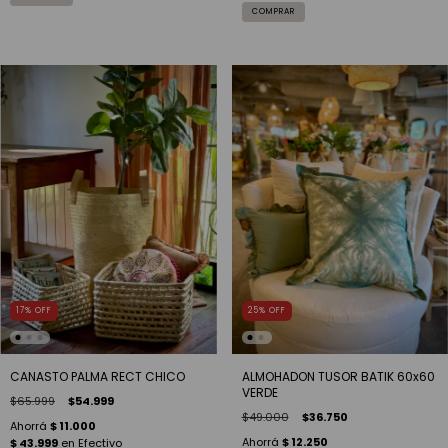
17
%
OFF
25
%
OFF
CANASTO PALMA RECT CHICO
ALMOHADON TUSOR BATIK 60x60
VERDE
$65.999
$54.999
$49.000
$36.750