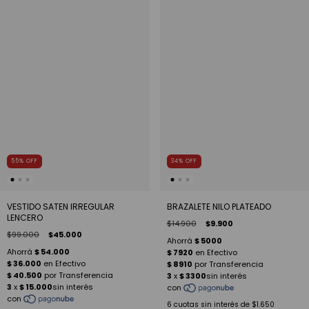
55
%
OFF
34
%
OFF
VESTIDO SATEN IRREGULAR
BRAZALETE NILO PLATEADO
LENCERO
$14.900
$9.900
$99.000
$45.000
6
cuotas sin interés de
$1.650