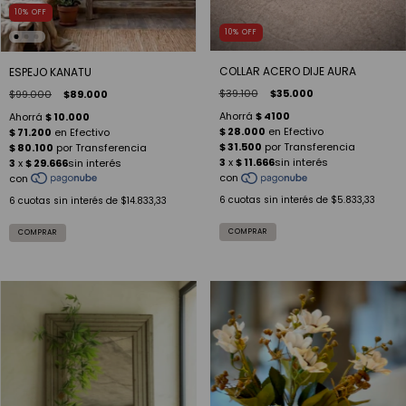
10
%
OFF
10
%
OFF
COLLAR ACERO DIJE AURA
ESPEJO KANATU
$39.100
$35.000
$99.000
$89.000
6
cuotas sin interés de
$5.833,33
6
cuotas sin interés de
$14.833,33