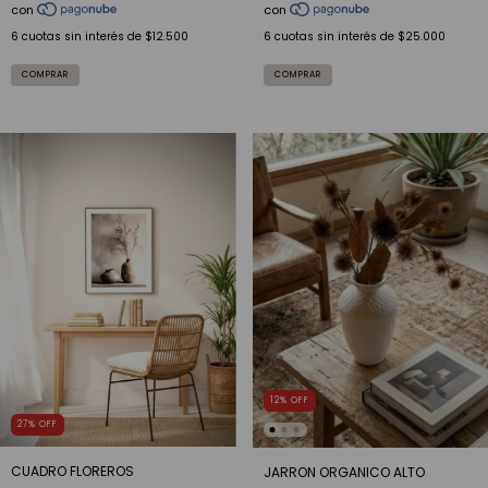
6
cuotas sin interés de
$25.000
6
cuotas sin interés de
$12.500
12
%
OFF
27
%
OFF
CUADRO FLOREROS
JARRON ORGANICO ALTO