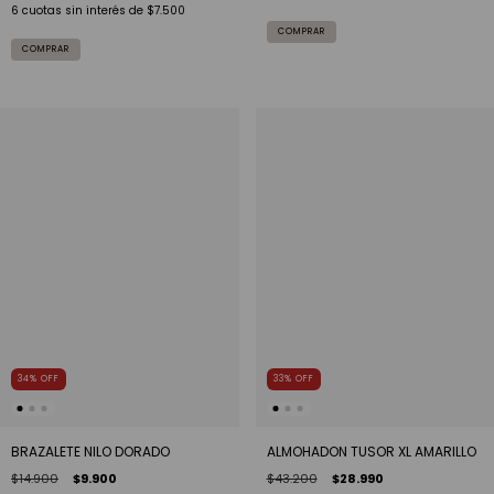
6
cuotas sin interés de
$7.500
34
%
OFF
33
%
OFF
BRAZALETE NILO DORADO
ALMOHADON TUSOR XL AMARILLO
$14.900
$9.900
$43.200
$28.990