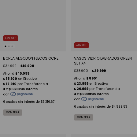
43
%
OFF
23
%
OFF
VASOS VIDRIO LABRADOS GREEN
BORLA ALGODON FLECOS OCRE
SET X4
$34.999
$19.900
$38.900
$29.999
6
cuotas sin interés de
$3.316,67
6
cuotas sin interés de
$4.999,83