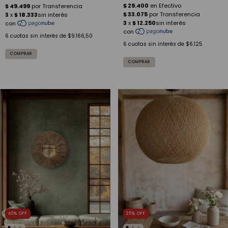
6
cuotas sin interés de
$9.166,50
6
cuotas sin interés de
$6.125
40
%
OFF
35
%
OFF