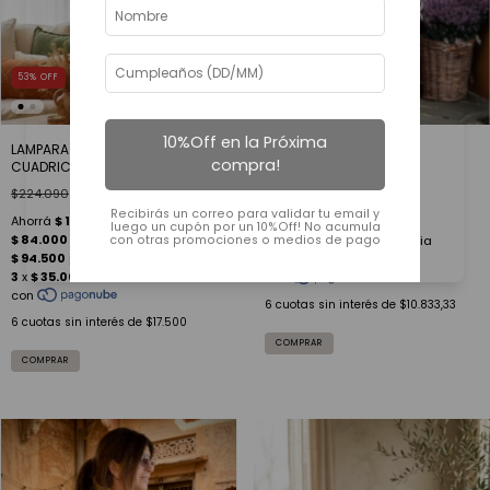
53
%
OFF
24
%
OFF
10%Off en la Próxima
LAMPARA REINA KRAFT
CAMISA BOMBAY PRINT
compra!
CUADRICULADA GDE NEW
$85.000
$65.000
$224.090
$105.000
Recibirás un correo para validar tu email y
luego un cupón por un 10%Off! No acumula
con otras promociones o medios de pago
6
cuotas sin interés de
$10.833,33
6
cuotas sin interés de
$17.500