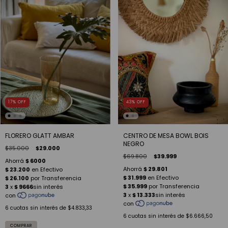
17
%
OFF
43
%
OFF
FLORERO GLATT AMBAR
CENTRO DE MESA BOWL BOIS
NEGRO
$35.000
$29.000
$69.800
$39.999
6
cuotas sin interés de
$4.833,33
6
cuotas sin interés de
$6.666,50