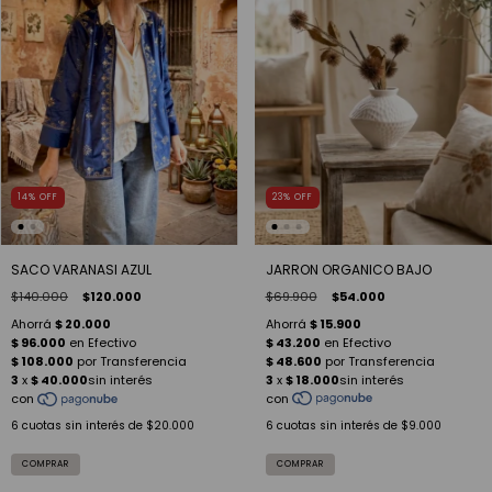
23
%
OFF
14
%
OFF
JARRON ORGANICO BAJO
SACO VARANASI AZUL
$69.900
$54.000
$140.000
$120.000
6
cuotas sin interés de
$9.000
6
cuotas sin interés de
$20.000