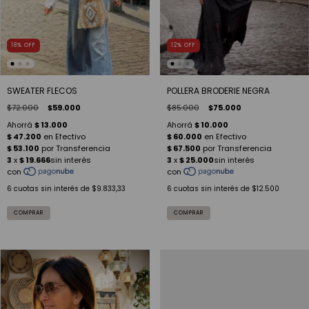
18
%
OFF
12
%
OFF
SWEATER FLECOS
POLLERA BRODERIE NEGRA
$72.000
$59.000
$85.000
$75.000
6
cuotas sin interés de
$9.833,33
6
cuotas sin interés de
$12.500