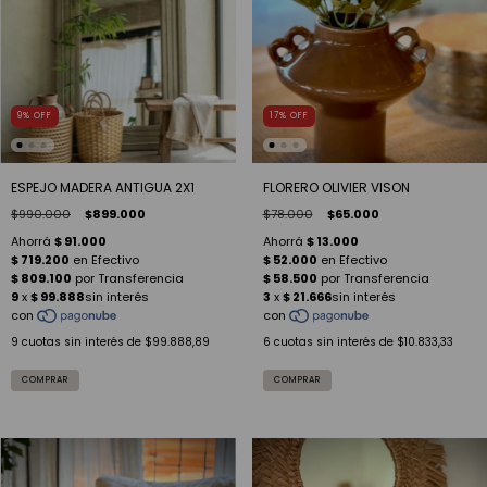
9
%
OFF
17
%
OFF
ESPEJO MADERA ANTIGUA 2X1
FLORERO OLIVIER VISON
$990.000
$899.000
$78.000
$65.000
9
cuotas sin interés de
$99.888,89
6
cuotas sin interés de
$10.833,33