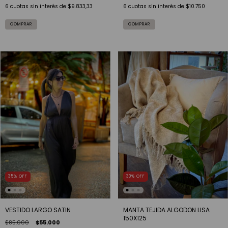
6
cuotas sin interés de
$9.833,33
6
cuotas sin interés de
$10.750
COMPRAR
35
%
OFF
30
%
OFF
VESTIDO LARGO SATIN
MANTA TEJIDA ALGODON LISA
150X125
$85.000
$55.000