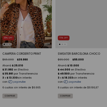
38
%
OFF
15
%
OFF
CAMPERA CORDERITO PRINT
SWEATER BARCELONA CHOCO
$65.000
$39.990
$65.000
$55.000
6
cuotas sin interés de
$6.665
6
cuotas sin interés de
$9.166,67