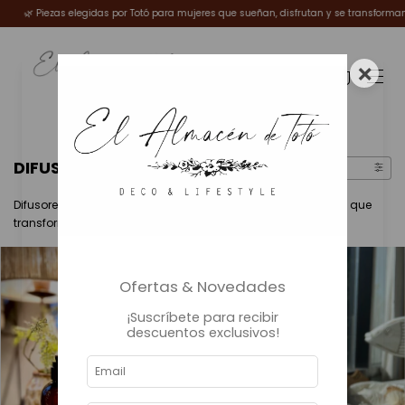
🌿 Piezas elegidas por Totó para mujeres que sueñan, disfrutan y se transforman.
×
0
DIFUSORES
FILTRAR
Difusores que perfuman con suavidad y elegancia. Aromas que
transforman el aire y despiertan emociones en cada rincón.
Ofertas & Novedades
¡Suscríbete para recibir
descuentos exclusivos!