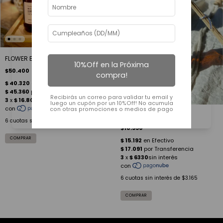
FLOWER BOMB FLORECER
10%Off en la Próxima
$50.400
compra!
Recibirás un correo para validar tu email y
luego un cupón por un 10%Off! No acumula
con otras promociones o medios de pago
DIFUSORES
6
cuotas sin interés de
$8.400
$18.990
6
cuotas sin interés de
$3.165
COMPRAR