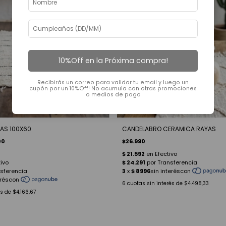
10%Off en la Próxima compra!
Recibirás un correo para validar tu email y luego un
cupón por un 10%Off! No acumula con otras promociones
o medios de pago
AS 100X60
CANDELABRO CERAMICA RAYAS
00
$26.990
6
cuotas sin interés de
$4.498,33
és de
$4.166,67