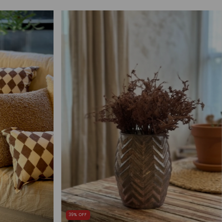
39
%
OFF