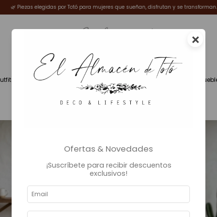
frutan y se transforman.
✨Welcome Winter ❄️
🌿 Piezas elegidas por Totó par
×
utfits
Fragancias
Deco
Iluminación
Muebl
Ofertas & Novedades
¡Suscríbete para recibir descuentos
exclusivos!