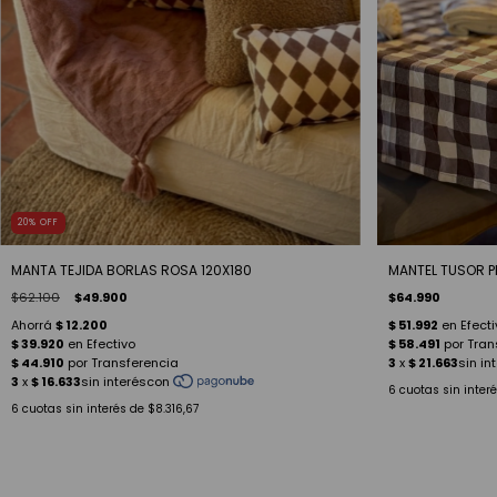
20
%
OFF
MANTA TEJIDA BORLAS ROSA 120X180
MANTEL TUSOR P
$62.100
$49.900
$64.990
6
cuotas sin inter
6
cuotas sin interés de
$8.316,67