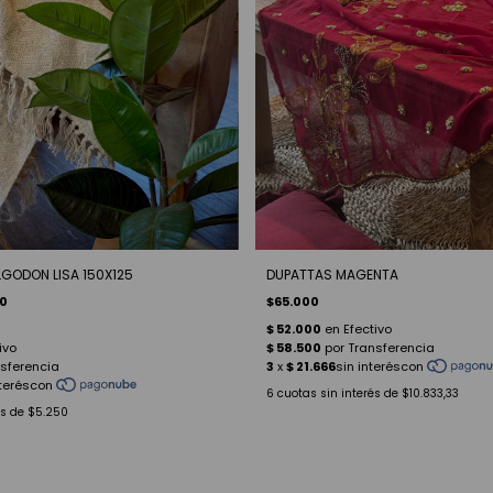
LGODON LISA 150X125
DUPATTAS MAGENTA
00
$65.000
6
cuotas sin interés de
$10.833,33
és de
$5.250