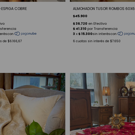
 ESPIGA COBRE
ALMOHADON TUSOR ROMBOS 60X6
$45.900
és de
$6.166,67
6
cuotas sin interés de
$7.650