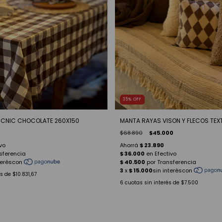
35
%
OFF
ICNIC CHOCOLATE 260X150
MANTA RAYAS VISON Y FLECOS TEX
$68.890
$45.000
és de
$10.831,67
6
cuotas sin interés de
$7.500