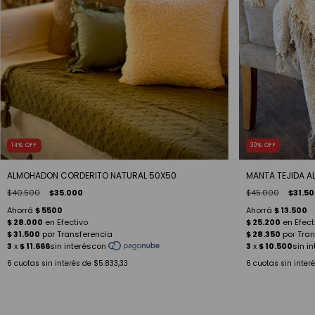
14
%
OFF
30
%
OFF
ALMOHADON CORDERITO NATURAL 50X50
MANTA TEJIDA A
$40.500
$35.000
$45.000
$31.5
6
cuotas sin interés de
$5.833,33
6
cuotas sin inter