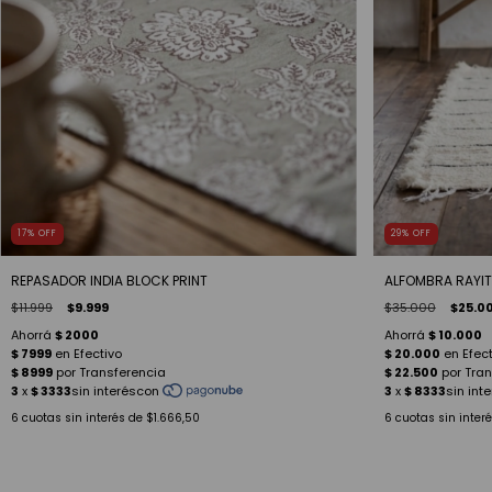
17
%
OFF
29
%
OFF
REPASADOR INDIA BLOCK PRINT
ALFOMBRA RAYIT
$11.999
$9.999
$35.000
$25.0
6
cuotas sin interés de
$1.666,50
6
cuotas sin inter