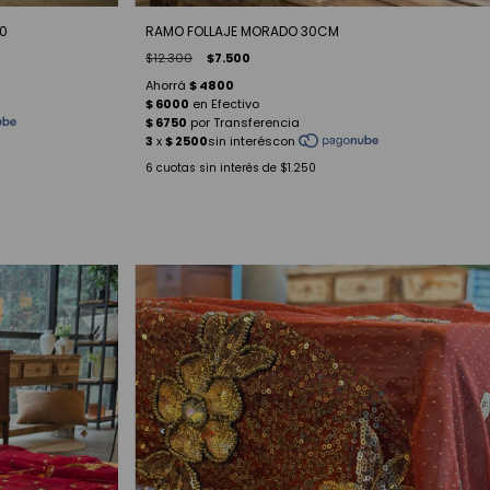
RAMO FOLLAJE MORADO 30CM
0
$12.300
$7.500
6
cuotas sin interés de
$1.250