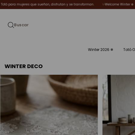
✨Welcome Winter ❄️
🌿 Piezas elegidas por Totó para mujeres que sueñan, dis
Winter 2026 ❄︎
Totó O
WINTER DECO