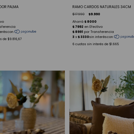
DOR PALMA
RAMO CARDOS NATURALES 34CM
$17.990
$9.990
és de
$9.816,67
6
cuotas sin interés de
$1.665