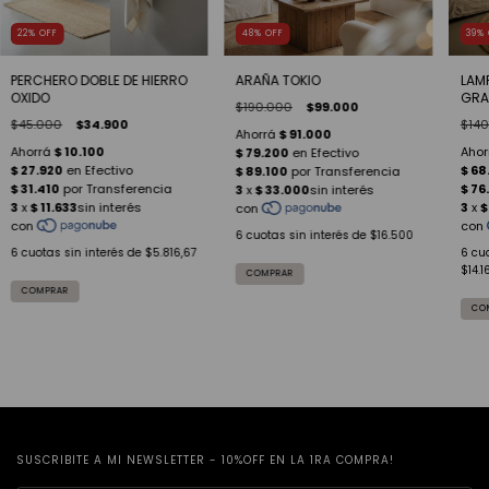
22
%
OFF
48
%
OFF
39
%
PERCHERO DOBLE DE HIERRO
ARAÑA TOKIO
LAM
OXIDO
GRA
$190.000
$99.000
$45.000
$34.900
$140
6
cuotas sin interés de
$16.500
6
cuotas sin interés de
$5.816,67
6
cuo
$14.1
COMPRAR
SUSCRIBITE A MI NEWSLETTER - 10%OFF EN LA 1RA COMPRA!