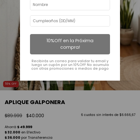
10%Off en la Próxima
compra!
Recibirás un correo para validar tu email y
luego un cupón por un 10%Off! No acumula
con otras promociones o medios de pago
56
%
OFF
APLIQUE GALPONERA
$89.999
$40.000
6
cuotas sin interés de
$6.666,67