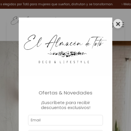
egidas por Totó para mujeres que sueñan, disfrutan y se transforman.
✨Welcome W
×
0
Ofertas & Novedades
¡Suscríbete para recibir
descuentos exclusivos!