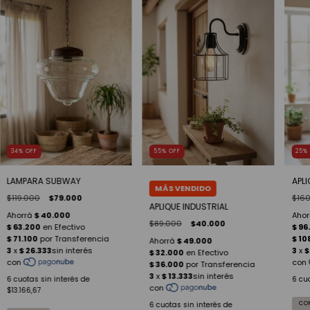
34
%
OFF
55
%
OFF
25
LAMPARA SUBWAY
APLI
$119.000
$79.000
$160
APLIQUE INDUSTRIAL
$89.000
$40.000
6
cuotas sin interés de
6
cuo
$13.166,67
6
cuotas sin interés de