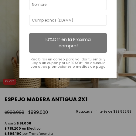
10%Off en la Próxima
compra!
Recibirás un correo para validar tu email y
luego un cupón por un 10%Off! No acumula
con otras promociones o medios de pago
9
%
OFF
ESPEJO MADERA ANTIGUA 2X1
$990.000
$899.000
9
cuotas sin interés de
$99.888,89