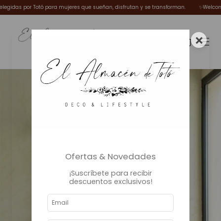
das por Totó para mujeres que sueñan, disfrutan y se transforman.
✨Welcome Wint
×
0
Ofertas & Novedades
¡Suscríbete para recibir
descuentos exclusivos!