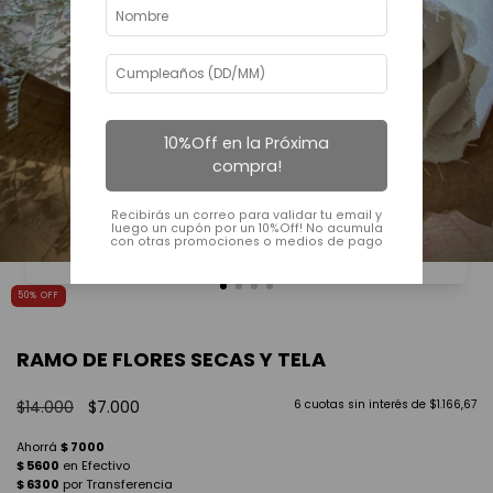
10%Off en la Próxima
compra!
Recibirás un correo para validar tu email y
luego un cupón por un 10%Off! No acumula
con otras promociones o medios de pago
50
%
OFF
RAMO DE FLORES SECAS Y TELA
$14.000
$7.000
6
cuotas sin interés de
$1.166,67