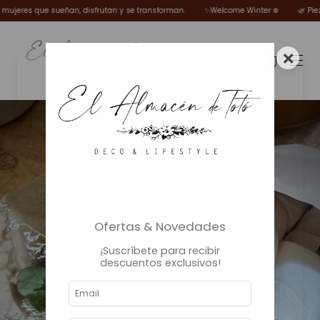
res que sueñan, disfrutan y se transforman.
✨Welcome Winter ❄️
🌿 Piezas el
×
0
Ofertas & Novedades
¡Suscríbete para recibir
descuentos exclusivos!