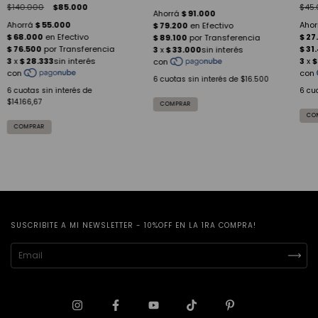
$140.000
$85.000
$45
6
cuotas sin interés de
$16.500
6
cuotas sin interés de
6
cuo
$14.166,67
COMPRAR
SUSCRIBITE A MI NEWSLETTER - 10%OFF EN LA 1RA COMPRA!