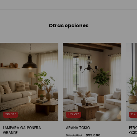
Otras opciones
39
%
OFF
48
%
OFF
22
%
LAMPARA GALPONERA
ARAÑA TOKIO
PER
GRANDE
OXI
$190.000
$99.000