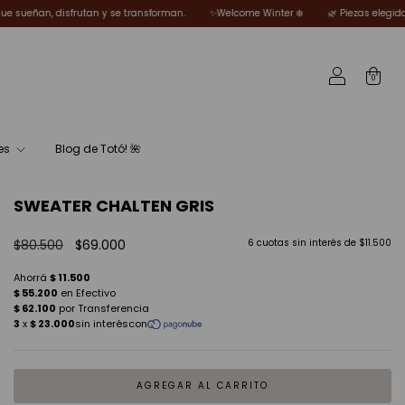
nsforman.
✨Welcome Winter ❄️
🌿 Piezas elegidas por Totó para mujeres que s
0
es
Blog de Totó! 🌺
SWEATER CHALTEN GRIS
$80.500
$69.000
6
cuotas sin interés de
$11.500