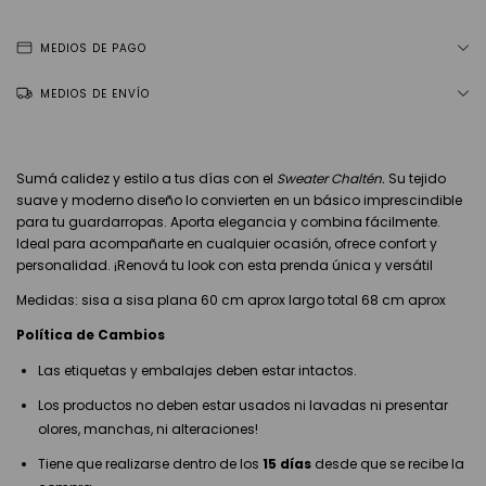
MEDIOS DE PAGO
MEDIOS DE ENVÍO
Sumá calidez y estilo a tus días con el
Sweater Chaltén.
Su tejido
suave y moderno diseño lo convierten en un básico imprescindible
para tu guardarropas. Aporta elegancia y combina fácilmente.
Ideal para acompañarte en cualquier ocasión, ofrece confort y
personalidad. ¡Renová tu look con esta prenda única y versátil
Medidas: sisa a sisa plana 60 cm aprox largo total 68 cm aprox
Política de Cambios
Las etiquetas y embalajes deben estar intactos.
Los productos no deben estar usados ni lavadas ni presentar
olores, manchas, ni alteraciones!
Tiene que realizarse dentro de los
15 días
desde que se recibe la