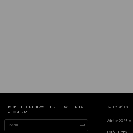
SUSCRIBITE A MI NEWSLETTER - 10%OFF EN LA
CATEGORÍAS
1RA COMPRA!
Winter 2026 ❄︎
Totó Outfits