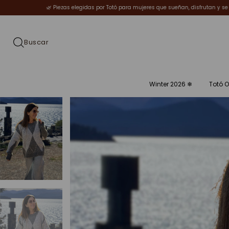
gidas por Totó para mujeres que sueñan, disfrutan y se transforman.
✨Welcome Wi
Winter 2026 ❄︎
Totó O