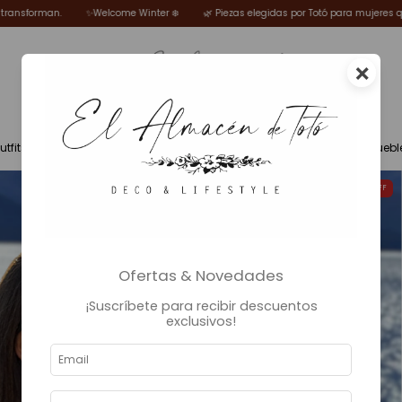
nter ❄️
🌿 Piezas elegidas por Totó para mujeres que sueñan, disfrutan y se tra
×
utfits
Fragancias
Deco
Iluminación
Muebl
14
%
OFF
Ofertas & Novedades
¡Suscríbete para recibir descuentos
exclusivos!