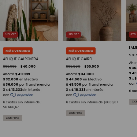
56
%
OFF
38
%
OFF
42
LAM
$76.
APLIQUE GALPONERA
APLIQUE CAIREL
$89.999
$40.000
$89.000
$55.000
6
cuo
6
cuotas sin interés de
6
cuotas sin interés de
$9.166,67
CO
$6.666,67
COMPRAR