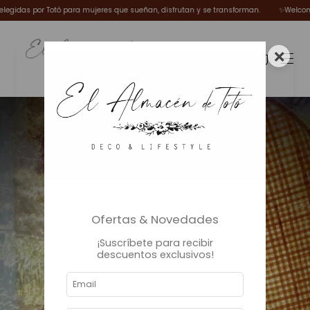
idas por Totó para mujeres que sueñan, disfrutan y se transforman.
✨Welcome Win
×
0
Ofertas & Novedades
¡Suscríbete para recibir
descuentos exclusivos!