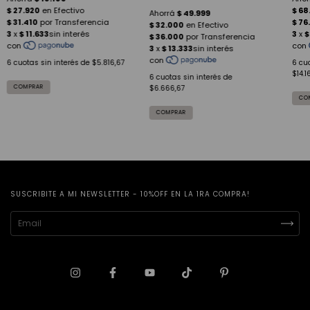
6
cuotas sin interés de
$5.816,67
6
cuo
$14.1
6
cuotas sin interés de
$6.666,67
SUSCRIBITE A MI NEWSLETTER - 10%OFF EN LA 1RA COMPRA!