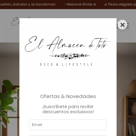
, disfrutan y se transforman.
✨Welcome Winter ❄️
🌿 Piezas elegidas por To
×
0
Ofertas & Novedades
¡Suscríbete para recibir
descuentos exclusivos!