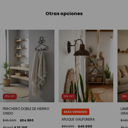
Otras opciones
22
%
OFF
56
%
OFF
39
%
PERCHERO DOBLE DE HIERRO
LAM
OXIDO
GRA
APLIQUE GALPONERA
$45.000
$34.900
$140
$89.999
$40.000