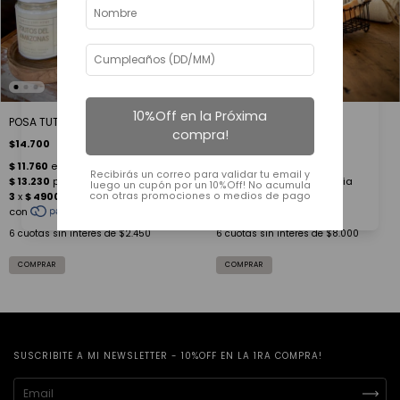
10%Off en la Próxima
JABONERA TOTO
POSA TUTTI GUAYUBIRA
compra!
$48.000
$14.700
Recibirás un correo para validar tu email y
luego un cupón por un 10%Off! No acumula
con otras promociones o medios de pago
6
cuotas sin interés de
$8.000
6
cuotas sin interés de
$2.450
SUSCRIBITE A MI NEWSLETTER - 10%OFF EN LA 1RA COMPRA!