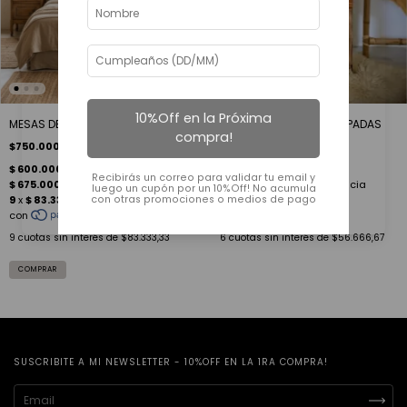
SIN STOCK
10%Off en la Próxima
MESAS DE LUZ LOUISE & CLAIRE
PAR MESAS DE LUZ DECAPADAS
compra!
$750.000
$340.000
Recibirás un correo para validar tu email y
luego un cupón por un 10%Off! No acumula
con otras promociones o medios de pago
9
cuotas sin interés de
$83.333,33
6
cuotas sin interés de
$56.666,67
SUSCRIBITE A MI NEWSLETTER - 10%OFF EN LA 1RA COMPRA!