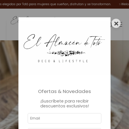
idas por Totó para mujeres que sueñan, disfrutan y se transforman.
✨Welcome Win
×
0
Ofertas & Novedades
¡Suscríbete para recibir
descuentos exclusivos!