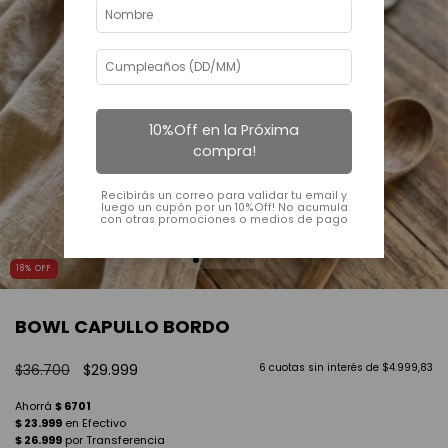
10%Off en la Próxima
compra!
Recibirás un correo para validar tu email y
luego un cupón por un 10%Off! No acumula
con otras promociones o medios de pago
18
%
OFF
BOWL CAPULLO BORDO
$36.700
$29.999
6
cuotas sin interés de
$4.999,83