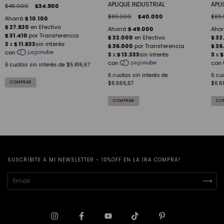
APLIQUE INDUSTRIAL
APL
$45.000
$34.900
$89.000
$40.000
$89.
6
cuotas sin interés de
$5.816,67
6
cuotas sin interés de
6
cuo
$6.666,67
$6.6
SUSCRIBITE A MI NEWSLETTER - 10%OFF EN LA 1RA COMPRA!