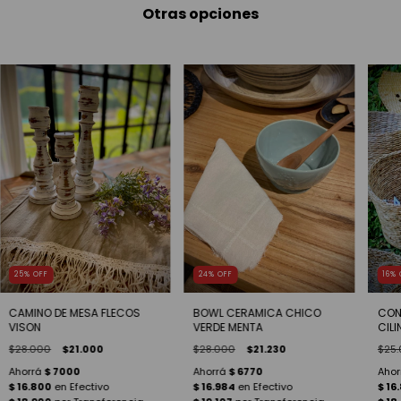
Otras opciones
25
%
OFF
24
%
OFF
16
%
CAMINO DE MESA FLECOS
BOWL CERAMICA CHICO
CON
VISON
VERDE MENTA
CIL
$28.000
$21.000
$28.000
$21.230
$25