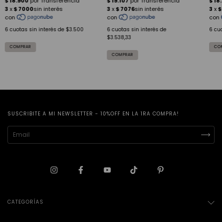
6
cuotas sin interés de
$3.500
6
cuotas sin interés de
6
cuo
$3.538,33
CO
SUSCRIBITE A MI NEWSLETTER - 10%OFF EN LA 1RA COMPRA!
CATEGORÍAS