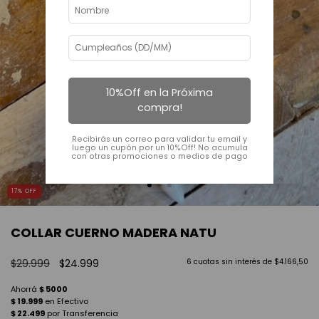
10%Off en la Próxima
compra!
Recibirás un correo para validar tu email y
luego un cupón por un 10%Off! No acumula
con otras promociones o medios de pago
17
%
OFF
COLLAR CUERNO MADERA NATU
$29.999
$24.999
6
cuotas sin interés de
$4.166,50