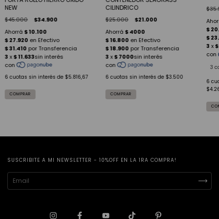
NEW
CILINDRICO
$35.
$45.000
$34.900
$25.000
$21.000
3 c
6
cuotas sin interés de
$5.816,67
6
cuotas sin interés de
$3.500
6
cuo
$4.2
COMPRAR
CO
SUSCRIBITE A MI NEWSLETTER - 10%OFF EN LA 1RA COMPRA!