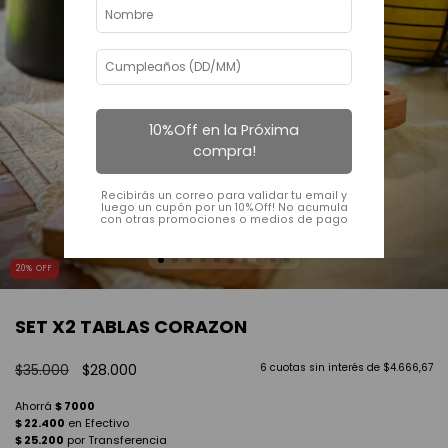
10%Off en la Próxima
compra!
Recibirás un correo para validar tu email y
luego un cupón por un 10%Off! No acumula
con otras promociones o medios de pago
20
%
OFF
SET X2 TABLAS CORAZON
$35.000
$28.000
6
cuotas sin interés de
$4.666,67