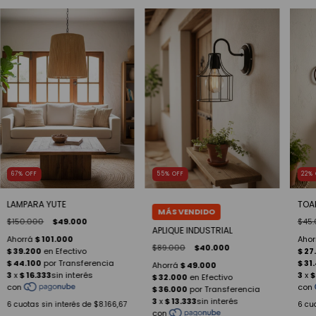
67
%
OFF
55
%
OFF
22
%
LAMPARA YUTE
TOA
$150.000
$49.000
$45
APLIQUE INDUSTRIAL
$89.000
$40.000
6
cuotas sin interés de
$8.166,67
6
cuo