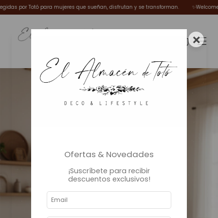
 para mujeres que sueñan, disfrutan y se transforman.
✨Welcome Winter ❄️

×
0
Ofertas & Novedades
¡Suscríbete para recibir
descuentos exclusivos!