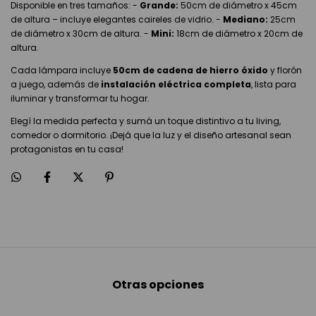
Disponible en tres tamaños: -
Grande:
50cm de diámetro x 45cm
de altura – incluye elegantes caireles de vidrio. -
Mediano:
25cm
de diámetro x 30cm de altura. -
Mini:
18cm de diámetro x 20cm de
altura.
Cada lámpara incluye
50cm de cadena de hierro óxido
y florón
a juego, además de
instalación eléctrica completa
, lista para
iluminar y transformar tu hogar.
Elegí la medida perfecta y sumá un toque distintivo a tu living,
comedor o dormitorio. ¡Dejá que la luz y el diseño artesanal sean
protagonistas en tu casa!
Otras opciones