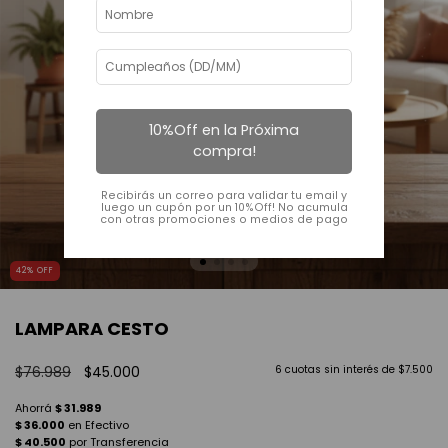
10%Off en la Próxima
compra!
Recibirás un correo para validar tu email y
luego un cupón por un 10%Off! No acumula
con otras promociones o medios de pago
42
%
OFF
LAMPARA CESTO
$76.989
$45.000
6
cuotas sin interés de
$7.500